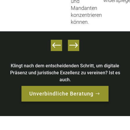
widerspiege
und
Mandanten
konzentrieren
können.
Klingt nach dem entscheidenden Schritt, um digitale
Präsenz und juristische Exzellenz zu vereinen? Ist es
auch.
Unverbindliche Beratung