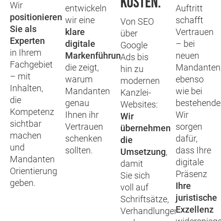
kosten.
Wir
entwickeln
Auftritt
positionieren
wir eine
schafft
Von SEO
Sie als
klare
Vertrauen
über
Experten
digitale
– bei
Google
in Ihrem
Markenführung
,
neuen
Ads bis
Fachgebiet
die zeigt,
Mandanten
hin zu
– mit
warum
ebenso
modernen
Inhalten,
Mandanten
wie bei
Kanzlei-
die
genau
bestehende
Websites:
Kompetenz
Ihnen ihr
Wir
Wir
sichtbar
Vertrauen
sorgen
übernehmen
machen
schenken
dafür,
die
und
sollten.
dass Ihre
Umsetzung
,
Mandanten
digitale
damit
Orientierung
Präsenz
Sie sich
geben.
Ihre
voll auf
juristische
Schriftsätze,
Exzellenz
Verhandlungen