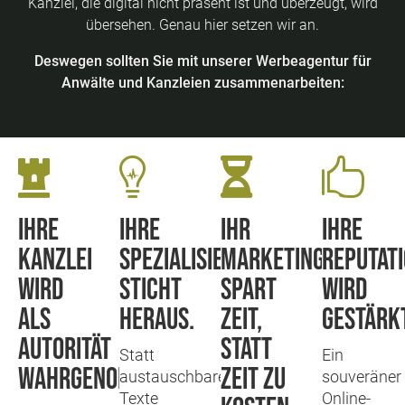
Kanzlei, die digital nicht präsent ist und überzeugt, wird
übersehen. Genau hier setzen wir an.
Deswegen sollten Sie mit unserer Werbeagentur für
Anwälte und Kanzleien zusammenarbeiten:




Ihre
Ihre
Ihr
Ihre
Kanzlei
Spezialisierung
Marketing
Reputat
wird
sticht
spart
wird
als
heraus.
Zeit,
gestärkt
Autorität
statt
Statt
Ein
wahrgenommen.
Zeit zu
austauschbarer
souveräner
Texte
Online-