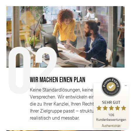
Kundenbewertungen und Erfahrungen zu
Webweisend Media GmbH -die Media Company-
SEHR GUT
%
100
Empfehlungen auf
ProvenExpert.com
Wir machen einen Plan
5,00
/
4,88
Keine Standardlösungen, keine leeren
62
44
Versprechen. Wir entwickeln eine Strategie,
Bewertungen auf
2
Bewertungen von
SEHR GUT
ProvenExpert.com
die zu Ihrer Kanzlei, Ihren Rechtsgebieten und
anderen Quellen
Ihrer Zielgruppe passt – strukturiert,
106
Blick aufs ProvenExpert-Profil werfen
realistisch und messbar.
Kundenbewertungen
18.04.2026
Authentizität