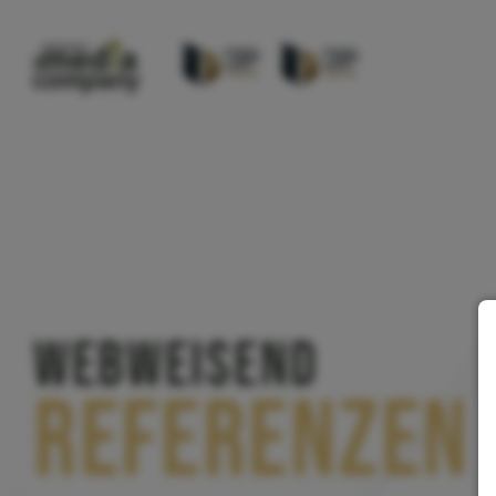
Webweisend
Referenzen